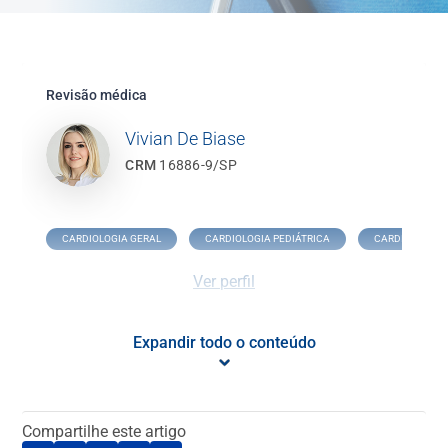
Revisão médica
Vivian De Biase
CRM
16886-9/SP
CARDIOLOGIA GERAL
CARDIOLOGIA PEDIÁTRICA
CARDIOPATIA 
Ver perfil
Expandir todo o conteúdo
O que é Cardiologia Oncológica?
A cardiologia oncológica é uma especialidade que combina
Compartilhe este artigo
conhecimentos de cardiologia e oncologia para cuidar dos