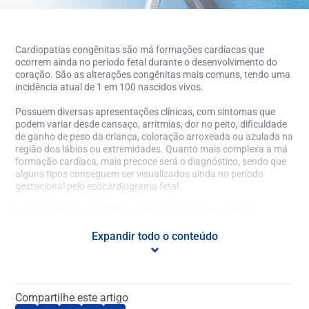
Cardiopatias congênitas são má formações cardíacas que
ocorrem ainda no período fetal durante o desenvolvimento do
coração. São as alterações congênitas mais comuns, tendo uma
incidência atual de 1 em 100 nascidos vivos.
Possuem diversas apresentações clínicas, com sintomas que
podem variar desde cansaço, arritmias, dor no peito, dificuldade
de ganho de peso da criança, coloração arroxeada ou azulada na
região dos lábios ou extremidades. Quanto mais complexa a má
formação cardíaca, mais precoce será o diagnóstico, sendo que
alguns tipos conseguem ser visualizados ainda no período
gestacional pelo ecocardiograma fetal.
Em tipos menos complexos, o diagnóstico pode ser feito
tardiamente durante a idade adulta, muitas vezes em exames de
Expandir todo o conteúdo
rotina, sem o paciente ter apresentado nenhum sintoma prévio.
Cada vez mais os pacientes adultos estão descobrindo as
alterações cardíacas através de check-up ou exames pré
operatórios. Além disso, muitos adultos que se submeteram à
correção cirúrgica ou por cateterismo durante a infância,
Compartilhe este artigo
necessitam de acompanhamento periódico com cardiologista