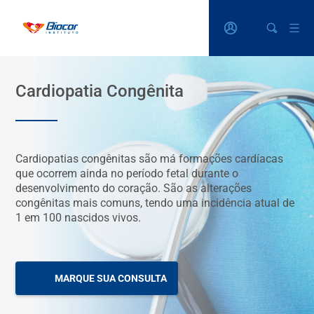
Cardiopatia Congênita
Cardiopatias congênitas são má formações cardíacas
que ocorrem ainda no período fetal durante o
desenvolvimento do coração. São as alterações
congênitas mais comuns, tendo uma incidência atual de
1 em 100 nascidos vivos.
MARQUE SUA CONSULTA