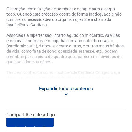
O coração tem a função de bombear o sangue para o corpo
todo. Quando este processo ocorre de forma inadequada e não
cumpre as necessidades do organismo, existe a chamada
Insuficiência Cardíaca
.
Associada à hipertensão, infarto agudo do miocárdio, válvulas
cardíacas anormais, cardiopatia com aumento do coração
(cardiomiopatia), diabetes, dentre outros, e outros maus hábitos
de vida, como falta de sono, obesidade, estresse. etc., podem
contribuir para a piora do quadro que aparece em indivíduos de
qualquer idade ou gênero.
Também conhecida como
Insuficiência Cardíaca Congestiva,
a
doença prejudica a qualidade de vida e diminui a sobrevida.
Alguns
sintomas da Insuficiência Cardíaca
podem ser
Expandir todo o conteúdo
imperceptíveis, como cansaço, que dificulta o diagnóstico
precoce, enquanto outros são mais evidentes, como falta de ar,
inchaço dos pés e pernas, perda de apetite, tosse com catarro e
outros, comprometendo a execução de tarefas mínimas diárias.
Compartilhe este artigo
O
tratamento para insuficiência cardíaca
é indicado pelo médico,
de acordo com a gravidade e causa do problema. Em geral, em
casos mais simples, indica-se a mudança no estilo de vida e dieta
além da medicação apropriada. Para casos complexos, pode ser