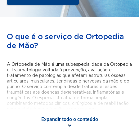
O que é o serviço de Ortopedia
de Mão?
A Ortopedia de Mão é uma subespecialidade da Ortopedia
e Traumatologia voltada à prevenção, avaliação e
tratamento de patologias que afetam estruturas ósseas,
articulares, musculares, tendíneas e nervosas da mão e do
punho. O serviço contempla desde fraturas e lesões
traumáticas até doenças degenerativas, inflamatórias e
congênitas. O especialista atua de forma ampla,
combinando métodos clínicos, cirúrgicos e de reabilitação
para restabelecer a função e reduzir a dor.
Expandir todo o conteúdo
Para que serve o serviço de
Ortopedia de Mão?