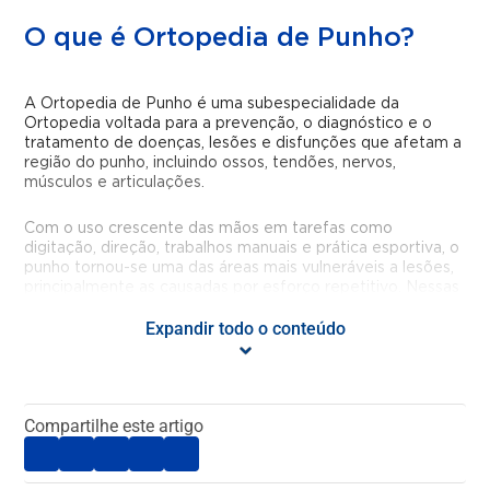
O que é Ortopedia de Punho?
A Ortopedia de Punho é uma subespecialidade da
Ortopedia voltada para a prevenção, o diagnóstico e o
tratamento de doenças, lesões e disfunções que afetam a
região do punho, incluindo ossos, tendões, nervos,
músculos e articulações.
Com o uso crescente das mãos em tarefas como
digitação, direção, trabalhos manuais e prática esportiva, o
punho tornou-se uma das áreas mais vulneráveis a lesões,
principalmente as causadas por esforço repetitivo. Nessas
situações, o acompanhamento com um ortopedista de
Expandir todo o conteúdo
punho é essencial para aliviar os sintomas, restaurar os
movimentos e evitar complicações mais graves.
Quais doenças ou condições são
Compartilhe este artigo
tratadas pela Ortopedia de
Punho?