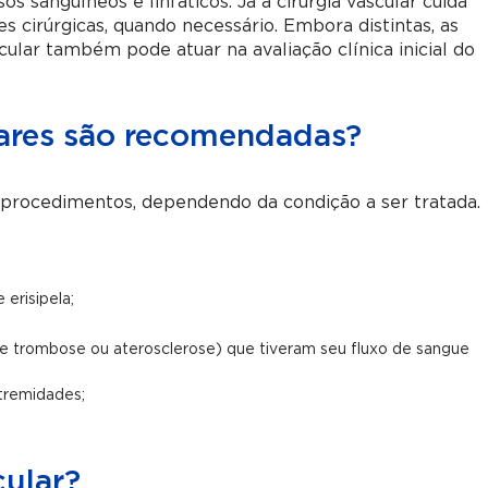
s sanguíneos e linfáticos. Já a cirurgia vascular cuida
cirúrgicas, quando necessário. Embora distintas, as
ular também pode atuar na avaliação clínica inicial do
lares são recomendadas?
e procedimentos, dependendo da condição a ser tratada.
 erisipela;
e trombose ou aterosclerose) que tiveram seu fluxo de sangue
xtremidades;
.
cular?