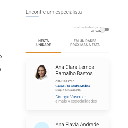
Encontre um especialista
Localização desligada
ATIVAR
NESTA
EM UNIDADES
UNIDADE
PRÓXIMAS A ESTA
o
Ana Clara Lemos
à
Ramalho Bastos
CRM 1099710
Caxias D'Or Centro Médico -
Duque de Caxias/RJ
Cirurgia Vascular
e mais 4 especialidades
Ana Flavia Andrade