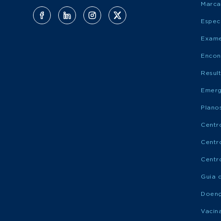
Marca
Espec
Exame
Encon
Resul
Emerg
Plano
Centr
Centr
Centr
Guia 
Doen
Vacin