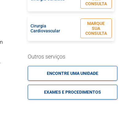
CONSULTA
MARQUE
Cirurgia
SUA
Cardiovascular
CONSULTA
em
MARQUE
Cirurgia de Cabeça e
Outros serviços
SUA
Pescoço
CONSULTA
-
ENCONTRE UMA UNIDADE
MARQUE
Cirurgia de Coluna
SUA
EXAMES E PROCEDIMENTOS
CONSULTA
MARQUE
Cirurgia de Cotovelo
SUA
CONSULTA