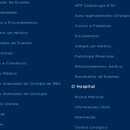
ção de Exames
APP Cadiologia D'Or
ialidades
Auto-agendamento Cirúrgic
s e Procedimentos
Cursos e Palestras
tre um Médico
Documentos
tados de Exames
Indique um médico
ências
Patologia Molecular
s e Convênios
Relacionamento médico
o Médico
Resultados de Exames
o Avançado de Cirurgia de Mão
O Hospital
o Avançado de Urologia
Nossa História
do Cliente
Informações Úteis
ças
Internação
as
Centro Cirúrgico