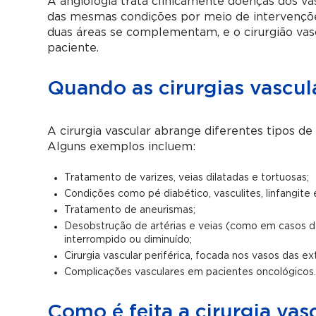
A angiologia trata clinicamente doenças dos vaso
das mesmas condições por meio de intervenções 
duas áreas se complementam, e o cirurgião vasc
paciente.
Quando as cirurgias vascu
A cirurgia vascular abrange diferentes tipos d
Alguns exemplos incluem:
Tratamento de varizes, veias dilatadas e tortuosas;
Condições como pé diabético, vasculites, linfangite e
Tratamento de aneurismas;
Desobstrução de artérias e veias (como em casos d
interrompido ou diminuído;
Cirurgia vascular periférica, focada nos vasos das e
Complicações vasculares em pacientes oncológicos
Como é feita a cirurgia vas