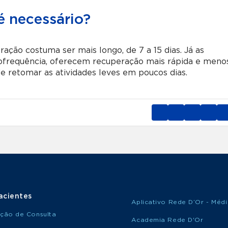
 necessário?
ação costuma ser mais longo, de 7 a 15 dias. Já as
diofrequência, oferecem recuperação mais rápida e meno
e retomar as atividades leves em poucos dias.
acientes
Aplicativo Rede D’Or - Méd
ção de Consulta
Academia Rede D'Or