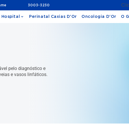
Cli
ame
3003-3230
 Hospital
Perinatal Caxias D'Or
Oncologia D'Or
O G
ável pelo diagnóstico e
eias e vasos linfáticos.