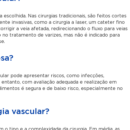
scolhida. Nas cirurgias tradicionais, são feitos cortes
te invasivas, como a cirurgia a laser, um cateter fino
rrigir a veia afetada, redirecionando o fluxo para veias
 no tratamento de varizes, mas não é indicado para
se.
osa?
cular pode apresentar riscos, como infecções,
 entanto, com avaliação adequada e realização em
dimentos é segura e de baixo risco, especialmente no
ia vascular?
 o tipo e a complexidade da cirurgia. Em média, as