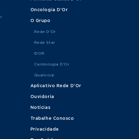
Oncologia D'Or
MARQUE
o
Cirurgia de Ombro
SUA
O Grupo
CONSULTA
Rede D'Or
Rede Star
MARQUE
Cirurgia de Parkinson
SUA
CONSULTA
IDOR
Cardiologia D'Or
MARQUE
Cirurgia de Pé e
Qualicorp
SUA
Tornozelo
CONSULTA
Aplicativo Rede D'Or
Ouvidoria
MARQUE
Notícias
Cirurgia de Punho
SUA
CONSULTA
Trabalhe Conosco
Privacidade
MARQUE
Cirurgia de Quadril
SUA