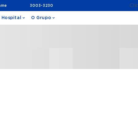
Cli
ame
3003-3230
 Hospital
O Grupo