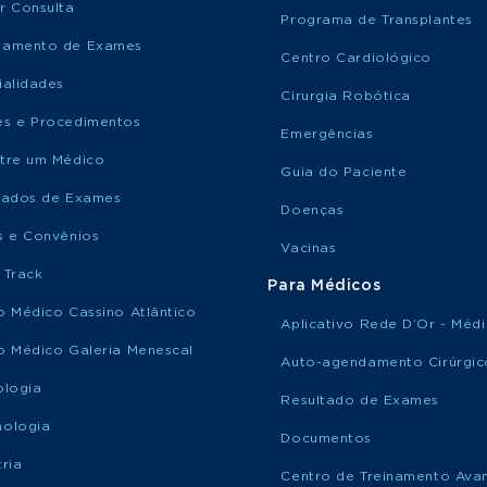
r Consulta
Programa de Transplantes
damento de Exames
Centro Cardiológico
ialidades
Cirurgia Robótica
s e Procedimentos
Emergências
tre um Médico
Guia do Paciente
tados de Exames
Doenças
s e Convênios
Vacinas
 Track
Para Médicos
o Médico Cassino Atlântico
Aplicativo Rede D’Or - Méd
o Médico Galeria Menescal
Auto-agendamento Cirúrgic
ologia
Resultado de Exames
ologia
Documentos
ria
Centro de Treinamento Ava