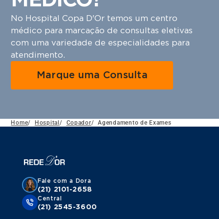
No Hospital Copa D'Or temos um centro
médico para marcação de consultas eletivas
com uma variedade de especialidades para
atendimento.
Marque uma Consulta
Home
/
Hospital
/
Copador
/
Agendamento de Exames
Fale com a Dora
(21) 2101-2658
Central
(21) 2545-3600