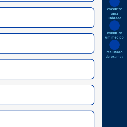
encontre
uma
unidade
encontre
um médico
resultado
de exames