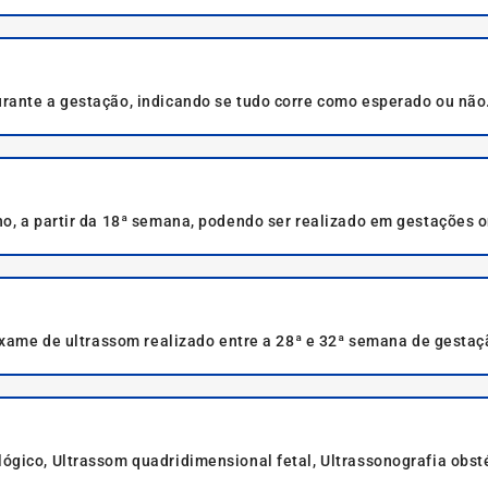
rante a gestação, indicando se tudo corre como esperado ou não
no, a partir da 18ª semana, podendo ser realizado em gestações 
exame de ultrassom realizado entre a 28ª e 32ª semana de gestaç
do amniótico e fluxo sanguíneo fetal. É indicado especialmente e
gico, Ultrassom quadridimensional fetal, Ultrassonografia obsté
doppler.