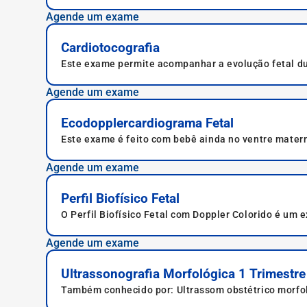
para análise.
Agende um exame
Cardiotocografia
Este exame permite acompanhar a evolução fetal du
Agende um exame
Ecodopplercardiograma Fetal
Este exame é feito com bebê ainda no ventre mater
Agende um exame
Perfil Biofísico Fetal
O Perfil Biofísico Fetal com Doppler Colorido é um 
analisa os movimentos, batimentos cardíacos, líqui
indolor e ajuda a prevenir complicações.
Agende um exame
Ultrassonografia Morfológica 1 Trimestre
Também conhecido por: Ultrassom obstétrico morfoló
obstétrica tridimensional, Ultrassom morfológico c/