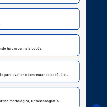
.
onde há um ou mais bebês.
ão para avaliar o bem-estar do bebê. Ele
m gestações de risco. O exame é simples,
trica morfológica, Ultrassonografia