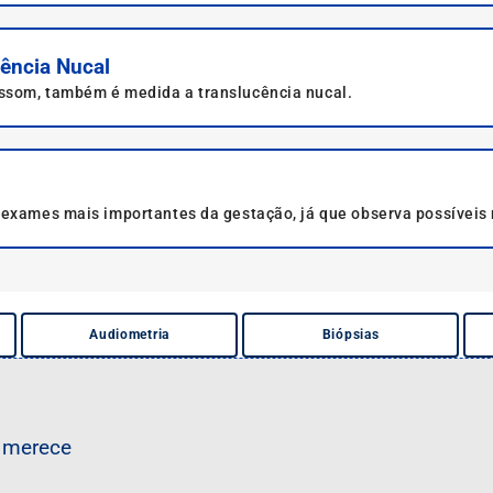
cência Nucal
ssom, também é medida a translucência nucal.
s exames mais importantes da gestação, já que observa possíve
Audiometria
Biópsias
a merece