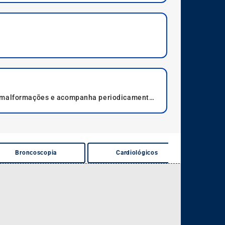
is malformações e acompanha periodicamente
Broncoscopia
Cardiológicos
Co