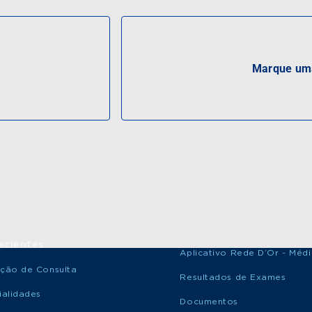
Marque uma
acientes
Aplicativo Rede D’Or - Méd
ção de Consulta
Resultados de Exames
ialidades
Documentos