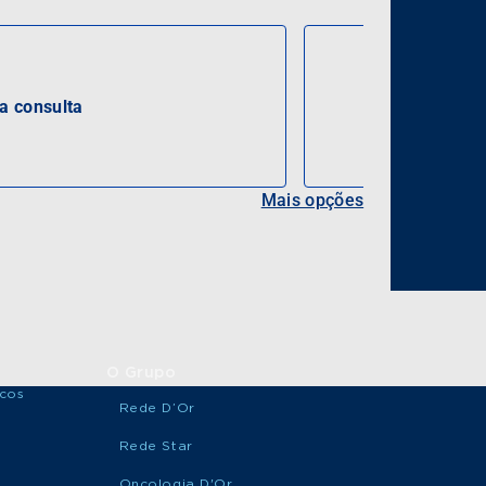
 consulta
Mais opções
O Grupo
icos
Rede D’Or
Rede Star
Oncologia D'Or