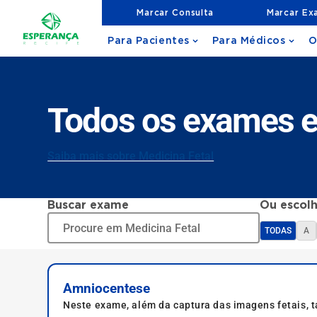
Marcar Consulta
Marcar Ex
Para Pacientes
Para Médicos
O
Todos os exames e
Saiba mais sobre Medicina Fetal
Buscar exame
Ou escolh
TODAS
A
Amniocentese
Neste exame, além da captura das imagens fetais, 