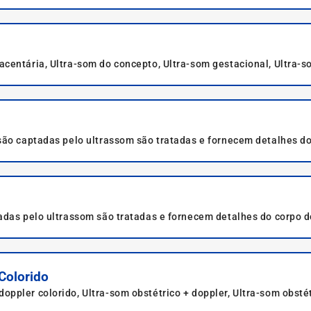
centária, Ultra-som do concepto, Ultra-som gestacional, Ultra-so
são captadas pelo ultrassom são tratadas e fornecem detalhes do 
mbém pode avaliar possíveis doenças e condições adversas fetais
adas pelo ultrassom são tratadas e fornecem detalhes do corpo do
s doenças e condições adversas fetais.
Colorido
ppler colorido, Ultra-som obstétrico + doppler, Ultra-som obstét
er