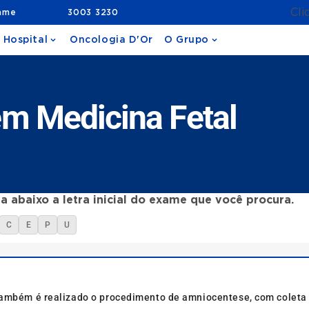
Cli
ame
3003 3230
 Hospital
Oncologia D'Or
O Grupo
m Medicina Fetal
a abaixo a letra inicial do exame que você procura.
C
E
P
U
também é realizado o procedimento de amniocentese, com coleta 