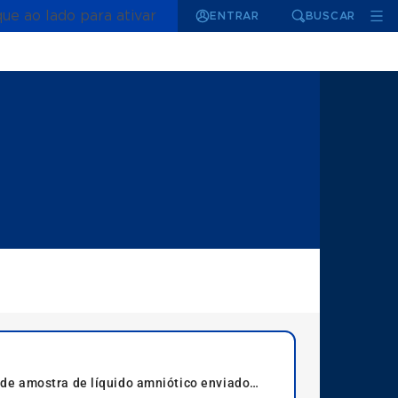
que ao lado para ativar
ENTRAR
BUSCAR
de amostra de líquido amniótico enviado