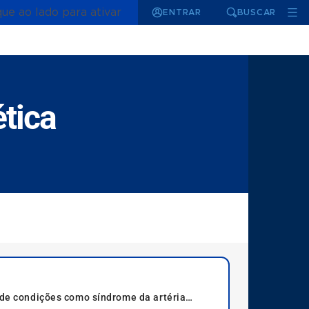
que ao lado para ativar
ENTRAR
BUSCAR
tica
o de condições como síndrome da artéria