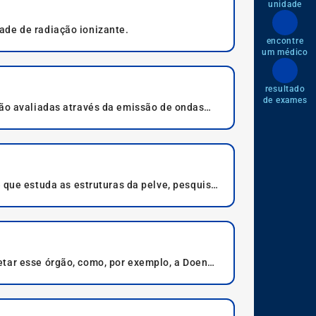
unidade
ade de radiação ionizante.
encontre
um médico
resultado
de exames
são avaliadas através da emissão de ondas
ue estuda as estruturas da pelve, pesquisa
etar esse órgão, como, por exemplo, a Doença