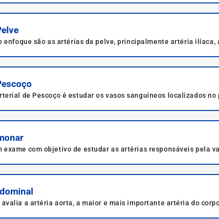
Pelve
enfoque são as artérias da pelve, principalmente artéria ilíaca, a 
 Pescoço
terial de Pescoço é estudar os vasos sanguíneos localizados no
lmonar
 exame com objetivo de estudar as artérias responsáveis pela va
ipertensão pulmonar.
bdominal
alia a artéria aorta, a maior e mais importante artéria do corp