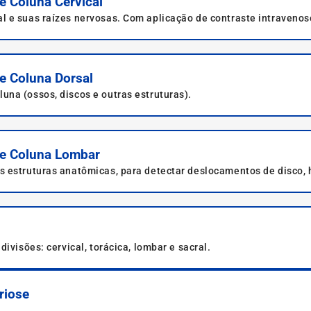
e Coluna Cervical
l e suas raízes nervosas. Com aplicação de contraste intraven
na qual o paciente entra deitado na máquina.
e Coluna Dorsal
na (ossos, discos e outras estruturas).
de Coluna Lombar
 estruturas anatômicas, para detectar deslocamentos de disco, 
ivisões: cervical, torácica, lombar e sacral.
riose