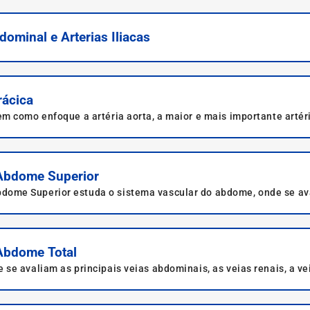
ominal e Arterias Iliacas
rácica
m como enfoque a artéria aorta, a maior e mais importante artéri
Abdome Superior
me Superior estuda o sistema vascular do abdome, onde se aval
Abdome Total
e avaliam as principais veias abdominais, as veias renais, a vei