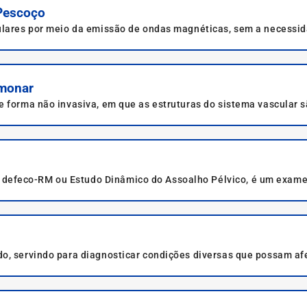
Pescoço
ulares por meio da emissão de ondas magnéticas, sem a necessid
lmonar
e forma não invasiva, em que as estruturas do sistema vascular 
efeco-RM ou Estudo Dinâmico do Assoalho Pélvico, é um exame q
gina, uretra e reto.
o, servindo para diagnosticar condições diversas que possam af