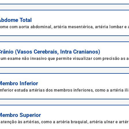
Abdome Total
ome com aorta abdominal, artéria mesentérica, artéria lombar e 
rânio (Vasos Cerebrais, Intra Cranianos)
 um exame não invasivo que permite visualizar com precisão as ar
es.
Membro Inferior
erior estuda artérias dos membros inferiores, como a artéria il
 Membro Superior
enção às artérias, como a artéria braquial, artéria ulnar e artéri