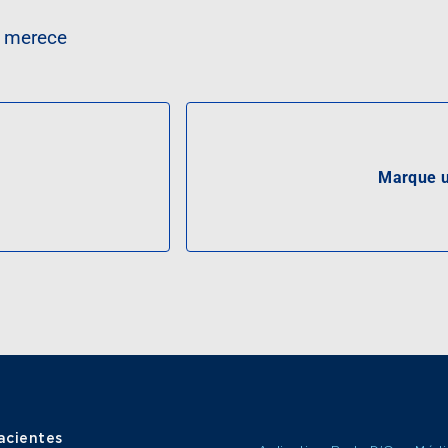
a merece
Marque u
acientes