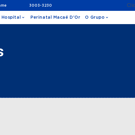
Cli
ame
3003-3230
 Hospital
Perinatal Macaé D'Or
O Grupo
s