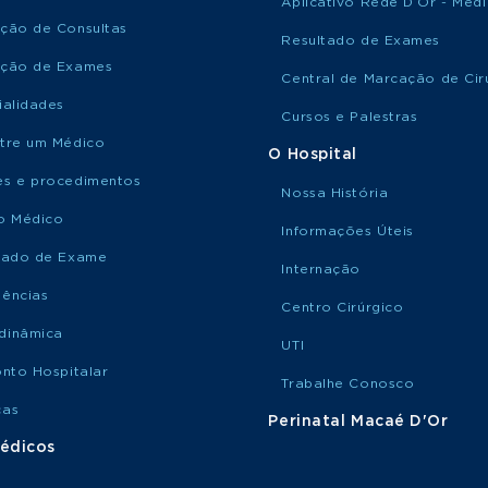
Aplicativo Rede D’Or - Méd
ção de Consultas
Resultado de Exames
ção de Exames
Central de Marcação de Cir
ialidades
Cursos e Palestras
tre um Médico
O Hospital
s e procedimentos
Nossa História
o Médico
Informações Úteis
tado de Exame
Internação
ências
Centro Cirúrgico
dinâmica
UTI
onto Hospitalar
Trabalhe Conosco
ças
Perinatal Macaé D'Or
édicos