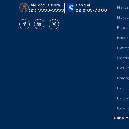
Fale com a Dora
Central
Marca
(21) 9999-9999
22 2105-7000
Marca
Espec
Encon
Exame
Centr
Resul
Emerg
Hemo
Helip
Doen
Para M