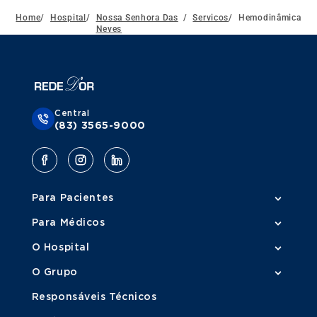
Home
/
Hospital
/
Nossa Senhora Das
/
Servicos
/
Hemodinâmica
Neves
Central
(83) 3565-9000
Para Pacientes
Para Médicos
O Hospital
O Grupo
Responsáveis Técnicos