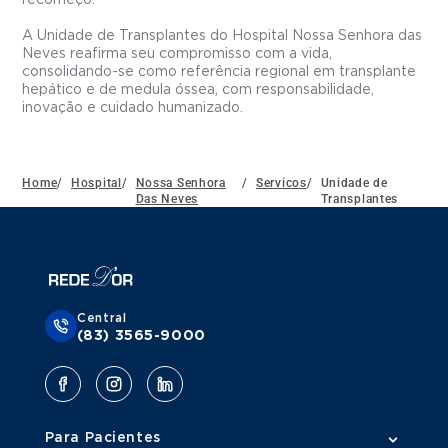
A Unidade de Transplantes do Hospital Nossa Senhora das
Neves reafirma seu compromisso com a vida,
consolidando-se como referência regional em transplante
hepático e de medula óssea, com responsabilidade,
inovação e cuidado humanizado.
Home
/
Hospital
/
Nossa Senhora
/
Servicos
/
Unidade de
Das Neves
Transplantes
Central
(83) 3565-9000
Para Pacientes