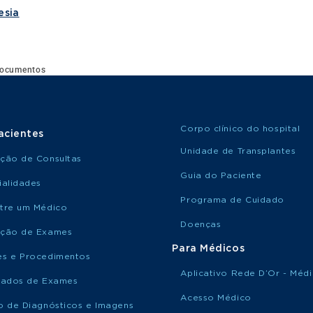
esia
ocumentos
Corpo clínico do hospital
acientes
Unidade de Transplantes
ção de Consultas
Guia do Paciente
ialidades
Programa de Cuidado
tre um Médico
Doenças
ção de Exames
Para Médicos
s e Procedimentos
Aplicativo Rede D’Or - Méd
tados de Exames
Acesso Médico
o de Diagnósticos e Imagens