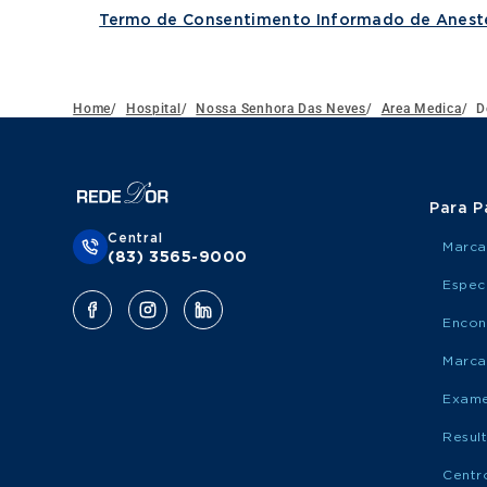
Termo de Consentimento Informado de Anest
Home
/
Hospital
/
Nossa Senhora Das Neves
/
Area Medica
/
D
Para P
Central
Marca
(83) 3565-9000
Espec
Encon
Marca
Exame
Resul
Centr