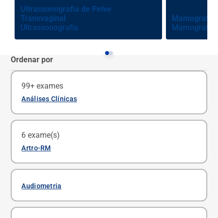
Ultrassonografia de Pelve
Transvaginal
Mamografia D
Ultrassonografia
Mamografia
Ordenar por
99+ exames
Análises Clínicas
Ferritina
6 exame(s)
Agende um exame
Artro-RM
Hepatite B Anti Hbc Total (Anti Hbc Igg)
Artro Ressonância Magnética do Cotovelo
Agende um exame
Audiometria
Agende um exame
Hepatite C Anti-HCV (Teste Rápido)
Artro Ressonância Magnética do Joelho