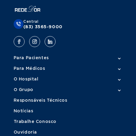
Veja todos os exames
Doppler Colorido Venoso de Membro Inferior
Agende um exame
Central
(83) 3565-9000
Doppler Colorido Venoso de Membro Superior
Agende um exame
Veja todos os exames
Para Pacientes
Para Médicos
O Hospital
O Grupo
Responsáveis Técnicos
Notícias
Trabalhe Conosco
Ouvidoria