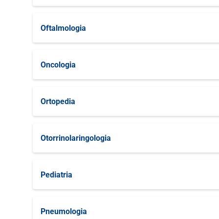
Gravidez de Alto Risco
Oftalmologia
Obstetrícia Clínica
Oftalmologia Geral
Oncologia
Oftalmologia Para Estrabismo
Oncologia Geral
Ortopedia
Oftalmologia Para Pterígio
Ortopedia de Coluna
Otorrinolaringologia
Ortopedia de Cotovelo
Otorrinolaringologia Geral
Pediatria
Ortopedia de Joelho
Arritmologia Pediátrica
Ortopedia de Mão
Pneumologia