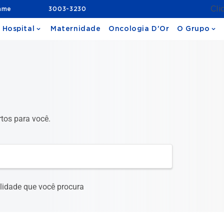
Cli
ame
3003-3230
 Hospital
Maternidade
Oncologia D'Or
O Grupo
rtos para você.
ialidade que você procura