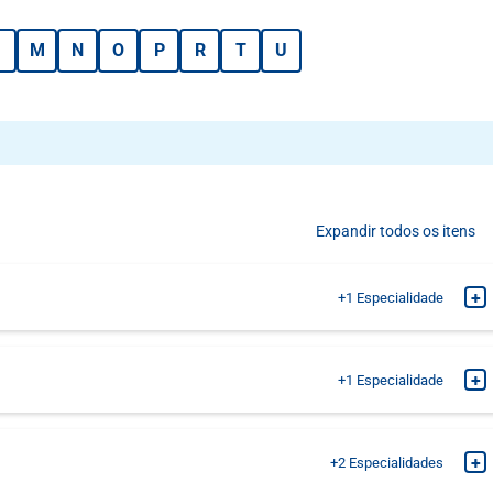
M
N
O
P
R
T
U
Expandir todos os itens
+
+1
Especialidade
MARQUE SUA CONSULTA
+
+1
Especialidade
MARQUE SUA CONSULTA
+
+2
Especialidades