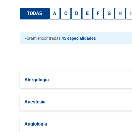
TODAS
A
C
D
E
F
G
H
I
Foram encontradas
45 especialidades
Alergologia
Alergologia Clínica
Anestesia
Pré Anestesia
Angiologia