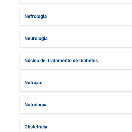
Neurocirurgia
Infertilidade Masculina
Nefrologia
Neurocirurgia de Coluna
Reprodução Humana
Nefrologia Geral
Neurologia
Neurocirurgia Oncológica
Disturbios de Movimento
Núcleo de Tratamento de Diabetes
Neurologia Geral
Núcleo de Tratamento de Diabetes
Nutrição
Neurologia Para Esclerose Múltipla
Nutrição Geral
Neurologia Vascular
Nutrologia
Neuroradiologia
Nutrologia Geral
Obstetrícia