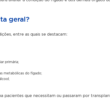
 para avaliar a condição do fígado e dos demais órgãos d
ta geral?
ições, entre as quais se destacam:
ar primária;
s metabólicas do fígado;
lcool;
a pacientes que necessitam ou passaram por transplan