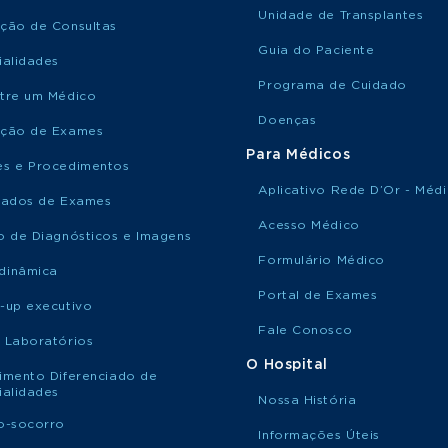
Unidade de Transplantes
ção de Consultas
Guia do Paciente
ialidades
Programa de Cuidado
tre um Médico
Doenças
ção de Exames
Para Médicos
s e Procedimentos
Aplicativo Rede D’Or - Méd
tados de Exames
Acesso Médico
o de Diagnósticos e Imagens
Formulário Médico
dinâmica
Portal de Exames
-up executivo
Fale Conosco
 Laboratórios
O Hospital
imento Diferenciado de
ialidades
Nossa História
o-socorro
Informações Úteis