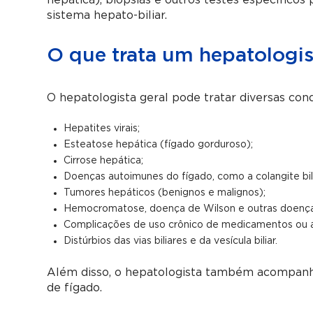
hepática), biópsias e outros testes específicos
sistema hepato-biliar.
O que trata um hepatologis
O hepatologista geral pode tratar diversas cond
Hepatites virais;
Esteatose hepática (fígado gorduroso);
Cirrose hepática;
Doenças autoimunes do fígado, como a colangite bili
Tumores hepáticos (benignos e malignos);
Hemocromatose, doença de Wilson e outras doença
Complicações de uso crônico de medicamentos ou á
Distúrbios das vias biliares e da vesícula biliar.
Além disso, o hepatologista também acompanh
de fígado.