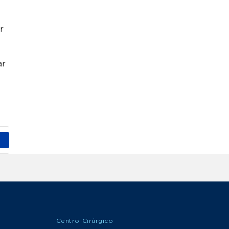
e
r
ar
Centro Cirúrgico