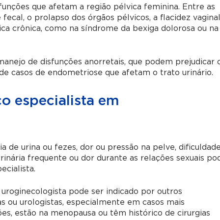
unções que afetam a região pélvica feminina. Entre as
 fecal, o prolapso dos órgãos pélvicos, a flacidez vaginal
vica crônica, como na síndrome da bexiga dolorosa ou na
anejo de disfunções anorretais, que podem prejudicar 
e casos de endometriose que afetam o trato urinário.
 especialista em
 de urina ou fezes, dor ou pressão na pelve, dificuldad
 urinária frequente ou dor durante as relações sexuais po
ecialista.
oginecologista pode ser indicado por outros
stas ou urologistas, especialmente em casos mais
s, estão na menopausa ou têm histórico de cirurgias