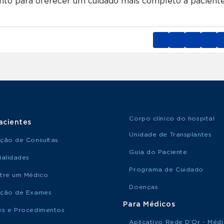
unto para oferecer um cuidado mais completo à paciente
Corpo clínico do hospital
acientes
Unidade de Transplantes
ção de Consultas
Guia do Paciente
ialidades
Programa de Cuidado
tre um Médico
Doenças
ção de Exames
Para Médicos
s e Procedimentos
Aplicativo Rede D’Or - Méd