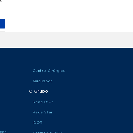
.
Centro Cirúrgico
Qualidade
O Grupo
Rede D'Or
Rede Star
IDOR
icos
Cardiogia D'Or