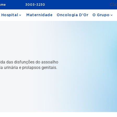
Cli
ame
3003-3230
 Hospital
Maternidade
Oncologia D'Or
O Grupo
ida das disfunções do assoalho
a urinária e prolapsos genitais.