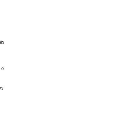
is
s
 é
os