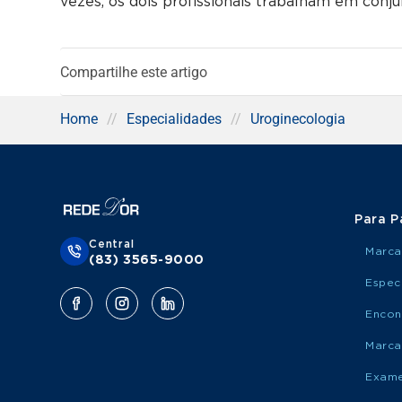
vezes, os dois profissionais trabalham em conj
Compartilhe este artigo
Home
//
Especialidades
//
Uroginecologia
Para P
Central
Marca
(83) 3565-9000
Espec
Encon
Marca
Exame