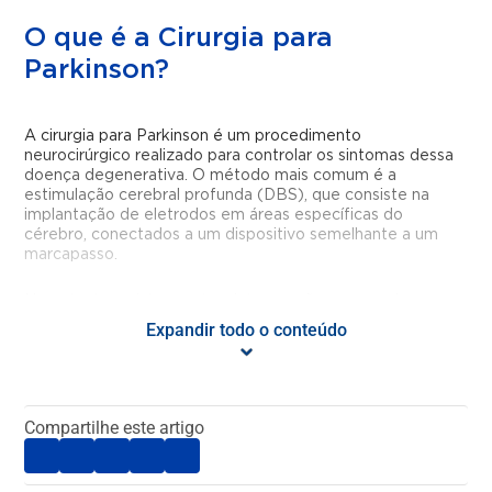
O que é a Cirurgia para
Parkinson?
A cirurgia para Parkinson é um procedimento
neurocirúrgico realizado para controlar os sintomas dessa
doença degenerativa. O método mais comum é a
estimulação cerebral profunda (DBS), que consiste na
implantação de eletrodos em áreas específicas do
cérebro, conectados a um dispositivo semelhante a um
marcapasso.
No entanto, existem outras intervenções que podem ser
indicadas conforme o quadro clínico do paciente, como a
Expandir todo o conteúdo
palidotomia e a talamotomia, que envolvem a realização
de lesões controladas em determinadas regiões do
cérebro.
Compartilhe este artigo
Em geral, o tratamento cirúrgico para a doença de
Parkinson é recomendado quando os medicamentos não
produzem o efeito desejado.