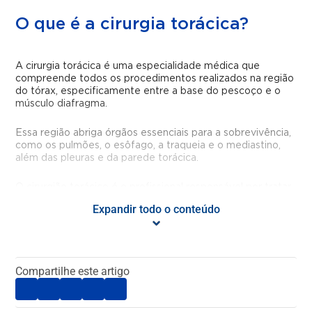
O que é a cirurgia torácica?
A cirurgia torácica é uma especialidade médica que
compreende todos os procedimentos realizados na região
do tórax, especificamente entre a base do pescoço e o
músculo diafragma.
Essa região abriga órgãos essenciais para a sobrevivência,
como os pulmões, o esôfago, a traqueia e o mediastino,
além das pleuras e da parede torácica.
O cirurgião torácico é o profissional responsável por tratar
doenças que acometem essas estruturas, atuando em
Expandir todo o conteúdo
casos que envolvem desde traumatismos torácicos até
doenças oncológicas e funcionais, como a hiperidrose
(suor excessivo).
Compartilhe este artigo
Qual a formação do cirurgião
torácico?