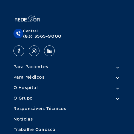
Miastenia gravis;
Tumores do mediastino;
Transplante de pulmão;
Intervenções estéticas e reconstrutivas da parede
torácica.
Central
(83) 3565-9000
Procedimentos como a traqueostomia, indicados em
pacientes com dificuldades respiratórias graves, também
fazem parte de sua rotina.
Para Pacientes
Como é feita a cirurgia torácica?
Para Médicos
O Hospital
Existem duas abordagens principais:
O Grupo
Cirurgia aberta (toracotomia)
Responsáveis Técnicos
É o método tradicional, com uma incisão ampla no tórax
que permite acesso direto ao local afetado. Apesar de
Notícias
mais invasiva, ainda é necessária em muitos casos
Trabalhe Conosco
complexos.