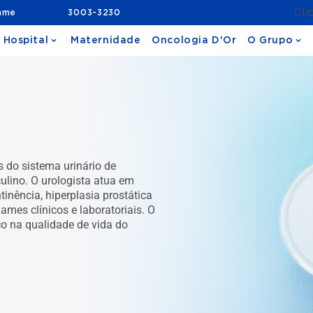
Cli
ame
3003-3230
 Hospital
Maternidade
Oncologia D'Or
O Grupo
s do sistema urinário de
lino. O urologista atua em
tinência, hiperplasia prostática
xames clínicos e laboratoriais. O
co na qualidade de vida do