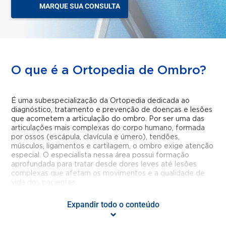
MARQUE SUA CONSULTA
O que é a Ortopedia de Ombro?
É uma subespecialização da Ortopedia dedicada ao
diagnóstico, tratamento e prevenção de doenças e lesões
que acometem a articulação do ombro. Por ser uma das
articulações mais complexas do corpo humano, formada
por ossos (escápula, clavícula e úmero), tendões,
músculos, ligamentos e cartilagem, o ombro exige atenção
especial. O especialista nessa área possui formação
aprofundada para tratar desde dores leves até lesões
complexas que afetam os movimentos e a qualidade de
vida dos pacientes.
Expandir todo o conteúdo
Quais doenças ou condições são
tratadas pela Ortopedia de