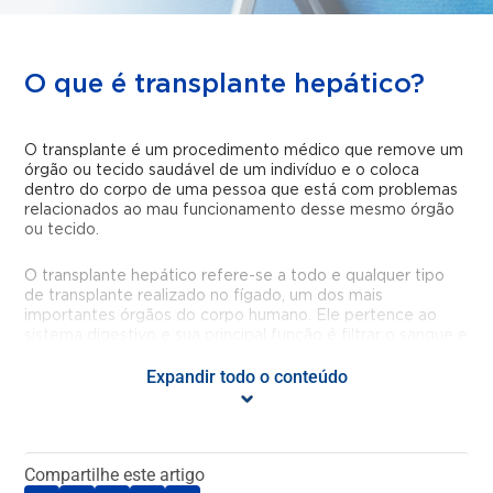
O que é transplante hepático?
O transplante é um procedimento médico que remove
um
órgão ou tecido saudável de um indivíduo
e o coloca
dentro do corpo de uma pessoa que está com problemas
relacionados ao mau funcionamento desse mesmo órgão
ou tecido.
O transplante hepático refere-se a todo e qualquer tipo
de transplante realizado no fígado, um dos mais
importantes órgãos do corpo humano.
Ele pertence ao
sistema digestivo e sua principal função é filtrar o sangue e
eliminar as toxinas do nosso organismo, além de produzir
Expandir todo o conteúdo
proteínas, fatores de coagulação, triglicerídeos, colesterol
e bile, entre outras substâncias que contribuem para o
bom funcionamento do corpo humano.
O fígado tem uma grande capacidade de regeneração de
Compartilhe este artigo
seus tecidos, sendo, portanto, um dos órgãos que podem