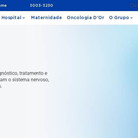
Cli
ame
3003-3230
 Hospital
Maternidade
Oncologia D'Or
O Grupo
nóstico, tratamento e
am o sistema nervoso,
s.