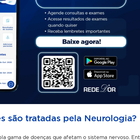
 são tratadas pela Neurologia?
pla gama de doenças que afetam o sistema nervoso. En