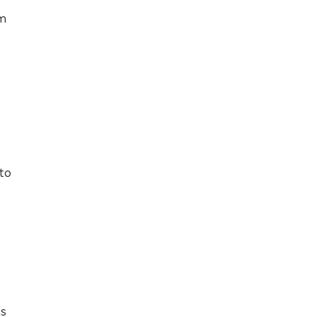
um
to
m
as