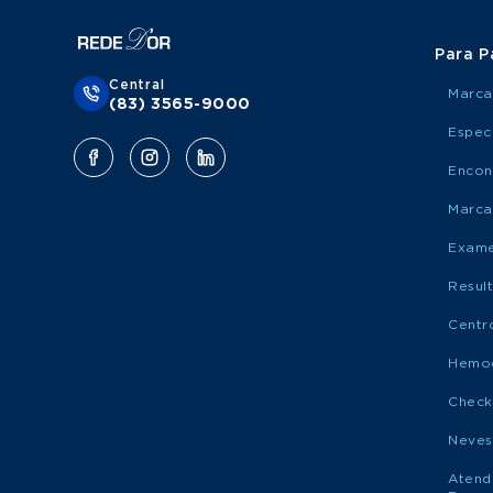
Para P
Central
Marca
(83) 3565-9000
Espec
Encon
Marca
Exame
Resul
Centr
Hemo
Check
Neves
Atend