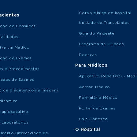
Corpo clínico do hospital
acientes
Unidade de Transplantes
ção de Consultas
Guia do Paciente
ialidades
Programa de Cuidado
tre um Médico
Doenças
ção de Exames
Para Médicos
s e Procedimentos
Aplicativo Rede D’Or - Méd
tados de Exames
Acesso Médico
o de Diagnósticos e Imagens
Formulário Médico
dinâmica
Portal de Exames
-up executivo
Fale Conosco
 Laboratórios
O Hospital
imento Diferenciado de