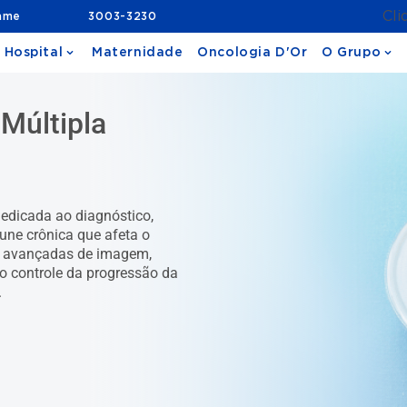
Cli
ame
3003-3230
 Hospital
Maternidade
Oncologia D'Or
O Grupo
 Múltipla
dedicada ao diagnóstico,
ne crônica que afeta o
as avançadas de imagem,
do controle da progressão da
.