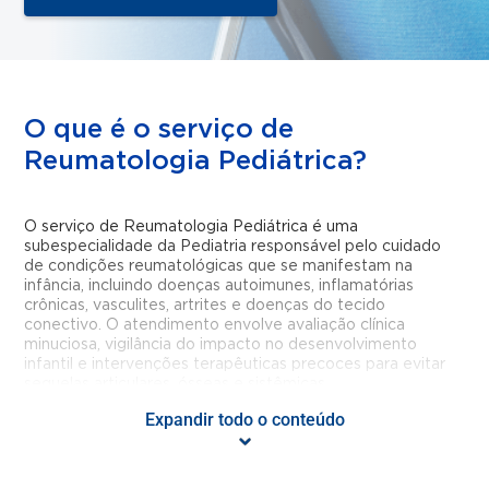
O que é o serviço de
Reumatologia Pediátrica?
O serviço de Reumatologia Pediátrica é uma
subespecialidade da Pediatria responsável pelo cuidado
de condições reumatológicas que se manifestam na
infância, incluindo doenças autoimunes, inflamatórias
crônicas, vasculites, artrites e doenças do tecido
conectivo. O atendimento envolve avaliação clínica
minuciosa, vigilância do impacto no desenvolvimento
infantil e intervenções terapêuticas precoces para evitar
sequelas articulares, ósseas e sistêmicas.
Expandir todo o conteúdo
Para que serve o serviço de
Reumatologia Pediátrica?