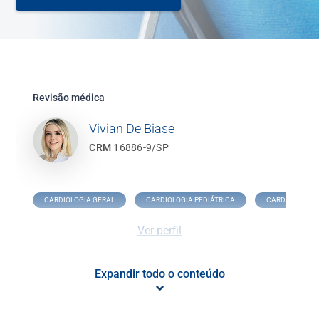
Revisão médica
Vivian De Biase
CRM
16886-9/SP
CARDIOLOGIA GERAL
CARDIOLOGIA PEDIÁTRICA
CARDIOPATIA 
Ver perfil
Expandir todo o conteúdo
O que é Cardiologia Pediátrica?