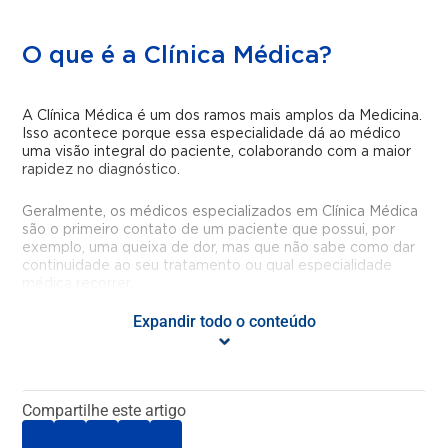
O que é a Clínica Médica?
A Clínica Médica é um dos ramos mais amplos da Medicina.
Isso acontece porque
essa
especialidade dá ao médico
uma visão integral do paciente, colaborando com a maior
rapidez no diagnóstico.
Geralmente, os médicos especializados em Clínica Médica
são o primeiro contato de um paciente que possui, por
exemplo, uma queixa de dor, mas que não sabe como dar
continuidade ao seu tratamento ou
qual especialidade
médica recorrer.
Expandir todo o conteúdo
Quando devo procurar um
Clínico Médico?
Compartilhe este artigo
A atuação na prevenção de doenças e condições médicas
é um dos pilares do trabalho da Clínica Médica.
Por isso, um