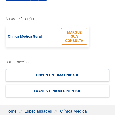
médico especializado em Clínica Médica pode ajudar
pacientes com sintomas diversos, especialmente em
consultas para check-up completo.
Áreas de Atuação
Entre as possíveis doenças que um Clínico Médico pode
diagnosticar e tratar, estão:
MARQUE
Clínica Médica Geral
SUA
hipertensão arterial;
CONSULTA
colesterol alto;
infecções na pele em geral;
doenças virais;
Outros serviços
enxaqueca e dores de cabeça;
diabetes;
anemia;
ENCONTRE UMA UNIDADE
resfriados, gripes e pneumonia.
EXAMES E PROCEDIMENTOS
Quando um paciente não possui queixas de dor, mas quer
realizar uma avaliação completa de seu estado de saúde, o
profissional de Clínica Médica também é a especialidade a
ser procurada. O médico orientará o paciente a fazer uma
série de exames para ter um check-up completo e
Home
//
Especialidades
//
Clínica Médica
verificar seu atual estado de saúde.