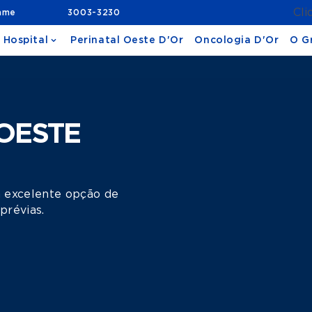
Cli
ame
3003-3230
 Hospital
Perinatal Oeste D'Or
Oncologia D'Or
O G
OESTE
 excelente opção de
prévias.