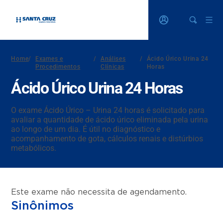
Home
/
Exames e
/
Análises
/
Ácido Úrico Urina 24
Procedimentos
Clínicas
Horas
Ácido Úrico Urina 24 Horas
O exame Ácido Úrico – Urina 24 horas é solicitado para
avaliar a quantidade de ácido úrico eliminada pela urina
ao longo de um dia. É útil no diagnóstico e
acompanhamento de gota, cálculos renais e distúrbios
metabólicos.
Este exame não necessita de agendamento.
Sinônimos