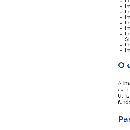
Fe
Im
Im
Im
I
Im
Im
Sí
Im
Im
O 
A imu
expre
Utili
fund
Pa