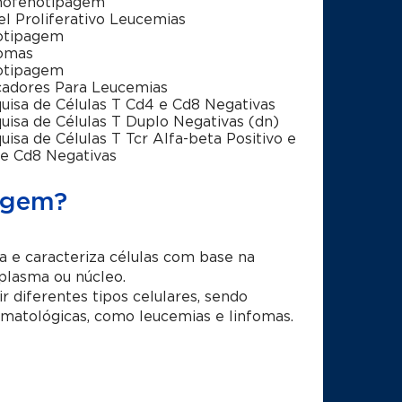
nofenotipagem
el Proliferativo Leucemias
otipagem
fomas
otipagem
adores Para Leucemias
uisa de Células T Cd4 e Cd8 Negativas
uisa de Células T Duplo Negativas (dn)
uisa de Células T Tcr Alfa-beta Positivo e
e Cd8 Negativas
agem?
a e caracteriza células com base na
plasma ou núcleo.
ir diferentes tipos celulares, sendo
atológicas, como leucemias e linfomas.