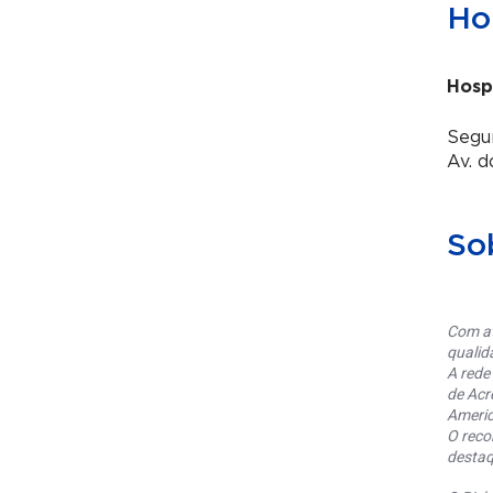
Hor
Hosp
Segun
Av. d
So
Com at
qualid
A rede
de Acr
Americ
O reco
destaq