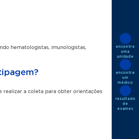
encontre
indo hematologistas, imunologistas,
uma
unidade
otipagem?
encontre
um
médico
realizar a coleta para obter orientações
resultado
de
exames