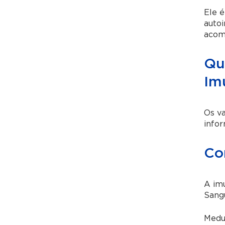
Ele é
auto
acom
Qua
Im
Os va
infor
Co
A imu
Sang
Medul