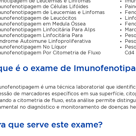
notipagem de Leucemias e Linfomas
Imu
unofenotipagem de Células Lifóides
Pain
unofenotipagem de Leucemias e Linfomas
Fen
unofenotipagem de Leucócitos
Lin
munofenotipagem em Medula Óssea
Fen
unofenotipagem Linfocitária Para Alps
Marc
unofenotipagem Linfocitária Para
Pesq
ndrome Autoimune Linfoproliferativa
Pesq
unofenotipagem No Líquor
Pesq
unofenotipagem Por Citometria de Fluxo
Cd4 
que é o exame de Imunofenotip
nofenotipagem é uma técnica laboratorial que identific
ssão de marcadores específicos em sua superfície, cito
zando a citometria de fluxo, esta análise permite distingu
amental no diagnóstico e monitoramento de doenças hem
ra que serve este exame?