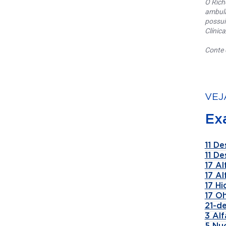
O Rich
ambula
possui
Clínic
Conte 
VEJ
Ex
11 De
11 De
17 A
17 A
17 H
17 Oh
21-de
3 Al
5 Nu