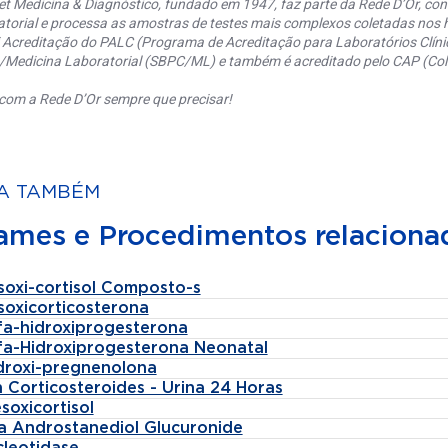
et Medicina & Diagnóstico, fundado em 1947, faz parte da Rede D’Or, co
torial e processa as amostras de testes mais complexos coletadas nos h
 Acreditação do PALC (Programa de Acreditação para Laboratórios Clínic
a/Medicina Laboratorial (SBPC/ML) e também é acreditado pelo CAP (Coll
com a Rede D’Or sempre que precisar!
A TAMBÉM
ames e Procedimentos relaciona
soxi-cortisol Composto-s
soxicorticosterona
lfa-hidroxiprogesterona
lfa-Hidroxiprogesterona Neonatal
idroxi-pregnenolona
 Corticosteroides - Urina 24 Horas
soxicortisol
fa Androstanediol Glucuronide
cleotidase