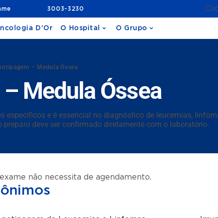
Cli
ame
3003-3230
ncologia D'Or
O Hospital
O Grupo
notipagem – Medula Óssea
 – Medula Óssea
s específicos e é essencial no diagnóstico de leucemias, linfom
o preparo deve ser confirmado diretamente com o laboratório.
 exame não necessita de agendamento.
nônimos