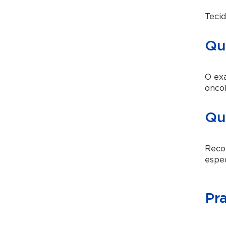
Tecid
Qua
O exa
oncol
Qu
Recom
espec
Pr