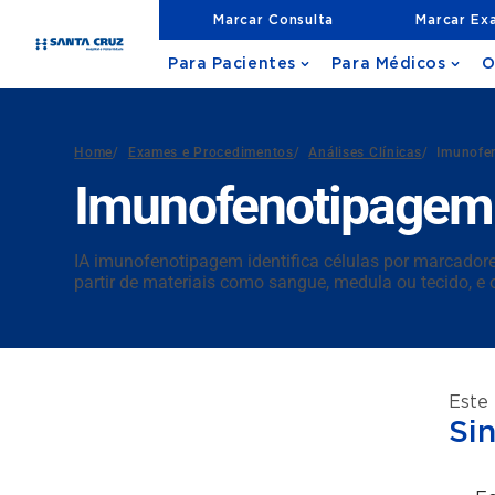
Marcar Consulta
Marcar Ex
Para Pacientes
Para Médicos
O
Home
/
Exames e Procedimentos
/
Análises Clínicas
/
Imunofe
Imunofenotipagem
IA imunofenotipagem identifica células por marcadore
partir de materiais como sangue, medula ou tecido, e 
Este
Si