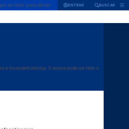
que ao lado para ativar
ENTRAR
BUSCAR
as e imunodeficiências. O exame pode ser feito a