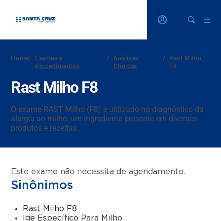
Home
/
Exames e
/
Análises
/
Rast Milho
Procedimentos
Clínicas
F8
Rast Milho F8
O exame RAST Milho (F8) é utilizado no diagnóstico da
alergia ao milho, um ingrediente presente em diversos
produtos e receitas.
Este exame não necessita de agendamento.
Sinônimos
Rast Milho F8
Ige Específico Para Milho