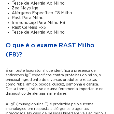
Teste de Alergia Ao Milho
Zea Mays Ige
Alérgeno Específico F8 Milho
Rast Para Milho
Immunocap Para Milho F8
Rast Cereais Fx3
Teste de Alergia Ao Milho
O que é o exame RAST Milho
(F8)?
É um teste laboratorial que identifica a presença de
anticorpos IgE específicos contra proteínas do milho, o
principal ingrediente de diversos produtos e receitas,
como fubá, amido, pipoca, cuscuz, pamonha e canjica.
Desta forma, trata-se de uma ferramenta importante no
diagnóstico de alergias alimentares.
A IgE (imunoglobulina E) é produzida pelo sistema
imunológico em resposta a alérgenos e agentes
infecciosos. No caso de pessoas hipersensíveis ao milho, a