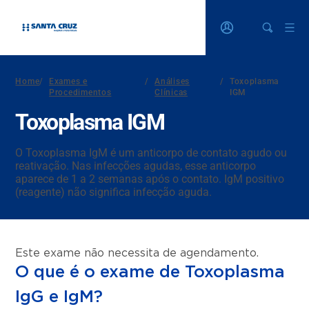
Home
/
Exames e
/
Análises
/
Toxoplasma
Procedimentos
Clínicas
IGM
Toxoplasma IGM
O Toxoplasma IgM é um anticorpo de contato agudo ou
reativação. Nas infecções agudas, esse anticorpo
aparece de 1 a 2 semanas após o contato. IgM positivo
(reagente) não significa infecção aguda.
Este exame não necessita de agendamento.
O que é o exame de Toxoplasma
IgG e IgM?