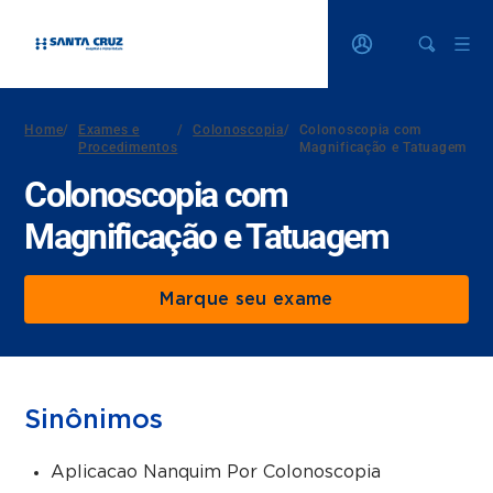
Home
/
Exames e
/
Colonoscopia
/
Colonoscopia com
Procedimentos
Magnificação e Tatuagem
Colonoscopia com
Magnificação e Tatuagem
Marque seu exame
Sinônimos
Aplicacao Nanquim Por Colonoscopia