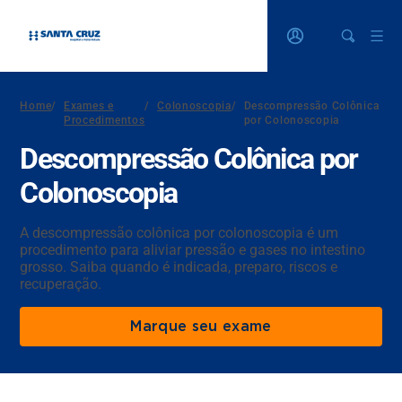
Home
/
Exames e
/
Colonoscopia
/
Descompressão Colônica
Procedimentos
por Colonoscopia
Descompressão Colônica por
Colonoscopia
A descompressão colônica por colonoscopia é um
procedimento para aliviar pressão e gases no intestino
grosso. Saiba quando é indicada, preparo, riscos e
recuperação.
Marque seu exame