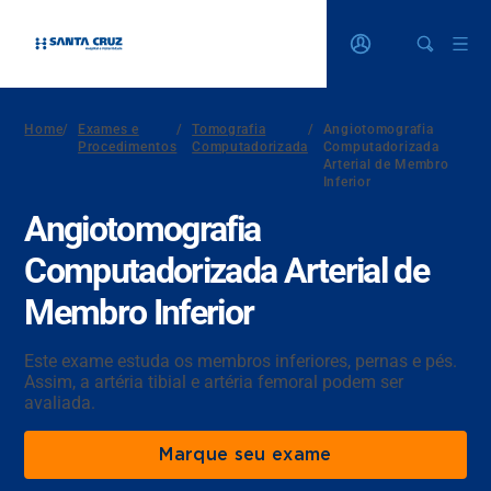
Home
/
Exames e
/
Tomografia
/
Angiotomografia
Procedimentos
Computadorizada
Computadorizada
Arterial de Membro
Inferior
Angiotomografia
Computadorizada Arterial de
Membro Inferior
Este exame estuda os membros inferiores, pernas e pés.
Assim, a artéria tibial e artéria femoral podem ser
avaliada.
Marque seu exame