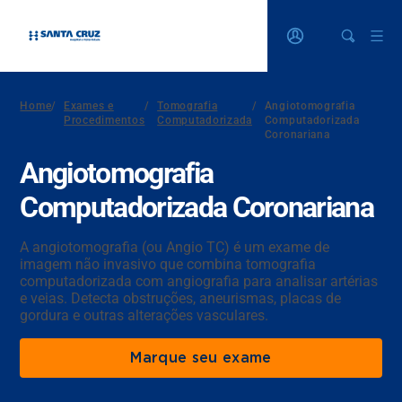
Home
/
Exames e
/
Tomografia
/
Angiotomografia
Procedimentos
Computadorizada
Computadorizada
Coronariana
Angiotomografia
Computadorizada Coronariana
A angiotomografia (ou Angio TC) é um exame de
imagem não invasivo que combina tomografia
computadorizada com angiografia para analisar artérias
e veias. Detecta obstruções, aneurismas, placas de
gordura e outras alterações vasculares.
Marque seu exame