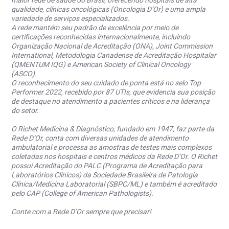
maior rede de saúde do Brasil, oferecendo hospitais de alta
qualidade, clínicas oncológicas (Oncologia D’Or) e uma ampla
variedade de serviços especializados.
A rede mantém seu padrão de excelência por meio de
certificações reconhecidas internacionalmente, incluindo
Organização Nacional de Acreditação (ONA), Joint Commission
International, Metodologia Canadense de Acreditação Hospitalar
(QMENTUM IQG) e American Society of Clinical Oncology
(ASCO).
O reconhecimento do seu cuidado de ponta está no selo Top
Performer 2022, recebido por 87 UTIs, que evidencia sua posição
de destaque no atendimento a pacientes críticos e na liderança
do setor.
O Richet Medicina & Diagnóstico, fundado em 1947, faz parte da
Rede D’Or, conta com diversas unidades de atendimento
ambulatorial e processa as amostras de testes mais complexos
coletadas nos hospitais e centros médicos da Rede D’Or. O Richet
possui Acreditação do PALC (Programa de Acreditação para
Laboratórios Clínicos) da Sociedade Brasileira de Patologia
Clínica/Medicina Laboratorial (SBPC/ML) e também é acreditado
pelo CAP (College of American Pathologists).
Conte com a Rede D’Or sempre que precisar!