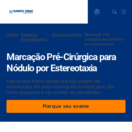
Home
/
Exames e
/
Ultrassonografia
/
Marcação Pré-
Procedimentos
Cirúrgica para Nódulo
por Estereotaxia
Marcação Pré-Cirúrgica para
Nódulo por Estereotaxia
Este exame marca lesões que não podem ser
encontradas em uma mamografia comum, pois são
muito pequenas e não podem ser percebidas.
Marque seu exame