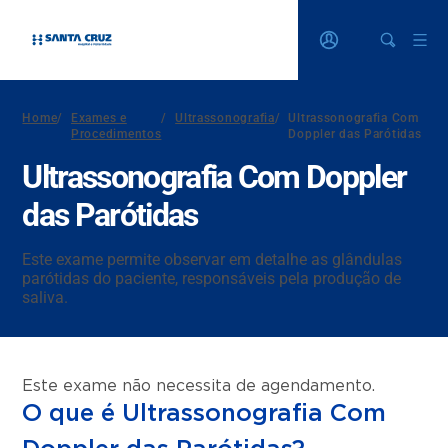
Home
/
Exames e
/
Ultrassonografia
/
Ultrassonografia Com
Procedimentos
Doppler das Parótidas
Ultrassonografia Com Doppler
das Parótidas
Este exame permite observar em detalhe as glândulas
parótidas do paciente, responsáveis pela produção de
saliva.
Este exame não necessita de agendamento.
O que é Ultrassonografia Com