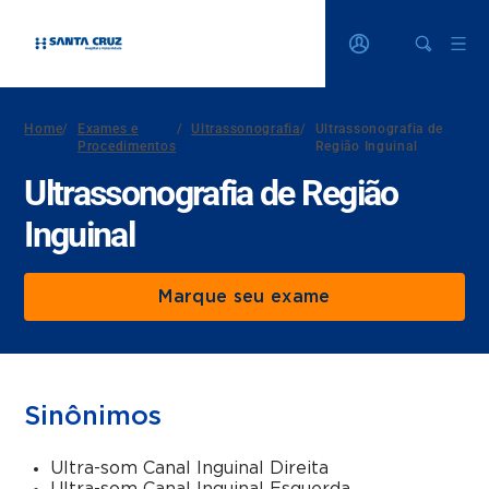
Home
/
Exames e
/
Ultrassonografia
/
Ultrassonografia de
Procedimentos
Região Inguinal
Ultrassonografia de Região
Inguinal
Marque seu exame
Sinônimos
Ultra-som Canal Inguinal Direita