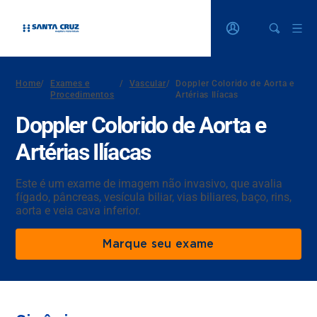
Home
/
Exames e
/
Vascular
/
Doppler Colorido de Aorta e
Procedimentos
Artérias Ilíacas
Doppler Colorido de Aorta e
Artérias Ilíacas
Este é um exame de imagem não invasivo, que avalia
fígado, pâncreas, vesícula biliar, vias biliares, baço, rins,
aorta e veia cava inferior.
Marque seu exame