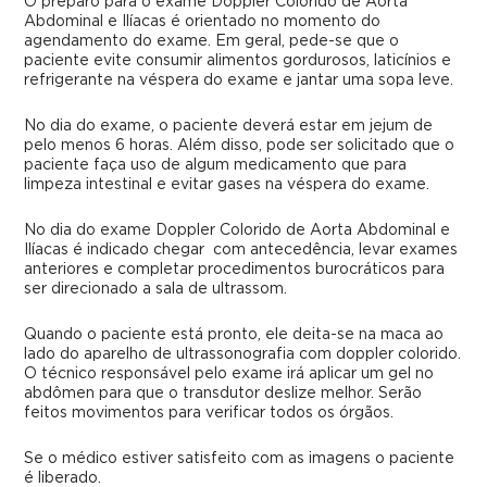
O preparo para o exame Doppler Colorido de Aorta
Abdominal e Ilíacas é orientado no momento do
agendamento do exame. Em geral, pede-se que o
paciente evite consumir alimentos gordurosos, laticínios e
refrigerante na véspera do exame e jantar uma sopa leve.
No dia do exame, o paciente deverá estar em jejum de
pelo menos 6 horas. Além disso, pode ser solicitado que o
paciente faça uso de algum medicamento que para
limpeza intestinal e evitar gases na véspera do exame.
No dia do exame Doppler Colorido de Aorta Abdominal e
Ilíacas é indicado chegar com antecedência, levar exames
anteriores e completar procedimentos burocráticos para
ser direcionado a sala de ultrassom.
Quando o paciente está pronto, ele deita-se na maca ao
lado do aparelho de ultrassonografia com doppler colorido.
O técnico responsável pelo exame irá aplicar um gel no
abdômen para que o transdutor deslize melhor. Serão
feitos movimentos para verificar todos os órgãos.
Se o médico estiver satisfeito com as imagens o paciente
é liberado.