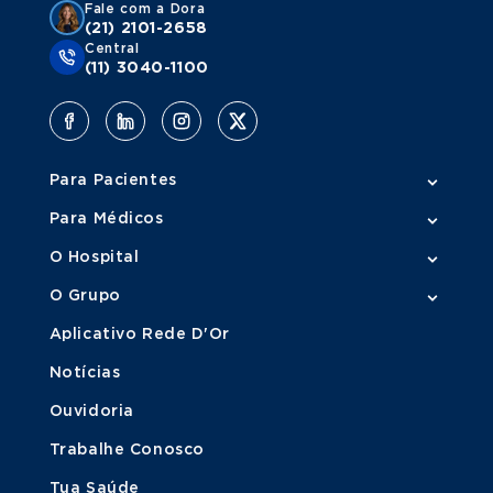
Fale com a Dora
doenças contagiosas e a identificação precoce de
(21) 2101-2658
possíveis surtos em ambientes coletivos. Além disso, o
Central
acompanhamento contínuo é essencial para crianças com
(11) 3040-1100
condições crônicas que fragilizam o sistema imunológico.
Para Pacientes
Para Médicos
O Hospital
O Grupo
Aplicativo Rede D'Or
Notícias
Ouvidoria
Trabalhe Conosco
Tua Saúde