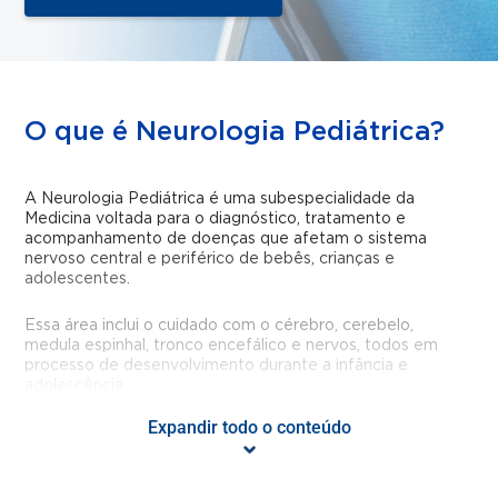
O que é Neurologia Pediátrica?
A Neurologia Pediátrica é uma subespecialidade da
Medicina voltada para o diagnóstico, tratamento e
acompanhamento de doenças que afetam o sistema
nervoso central e periférico de bebês, crianças e
adolescentes.
Essa área inclui o cuidado com o cérebro, cerebelo,
medula espinhal, tronco encefálico e nervos, todos em
processo de desenvolvimento durante a infância e
adolescência.
Expandir todo o conteúdo
Por se tratar de uma fase de formação neurológica
intensa, é fundamental que o atendimento seja feito por
um profissional que compreenda as especificidades do
sistema nervoso em crescimento.