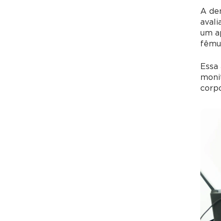
A de
avali
um ap
fêmur
Essa 
moni
corpo