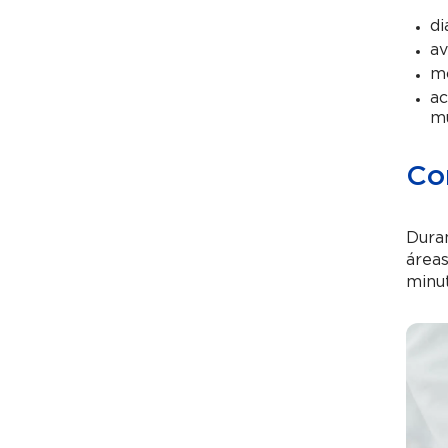
di
av
mo
ac
mu
Co
Duran
áreas
minut