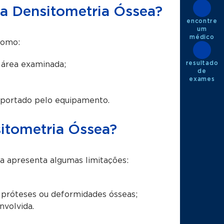
na Densitometria Óssea?
encontre
um
médico
como:
resultado
 área examinada;
de
exames
suportado pelo equipamento.
itometria Óssea?
a apresenta algumas limitações:
 próteses ou deformidades ósseas;
nvolvida.