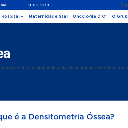
Cli
ame
3003-3230
 Hospital
Maternidade Star
Oncologia D'Or
O Grup
ea
a principalmente no diagnóstico da Osteoporose e de outras afe
que é a Densitometria Óssea?