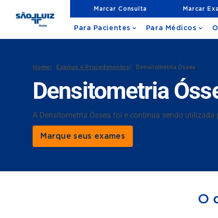
Marcar Consulta
Marcar Ex
Para Pacientes
Para Médicos
O
Home
/
Exames e Procedimentos
/
Densitometria Óssea
Densitometria Óss
A Densitometria Óssea foi e continua sendo utilizad
Marque seus exames
O 