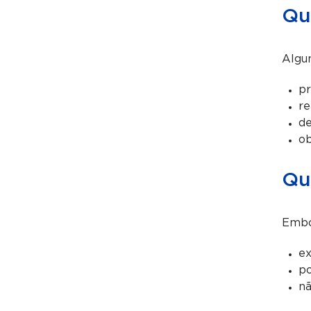
Qu
Algum
pr
re
de
ob
Qu
Embor
ex
po
nã