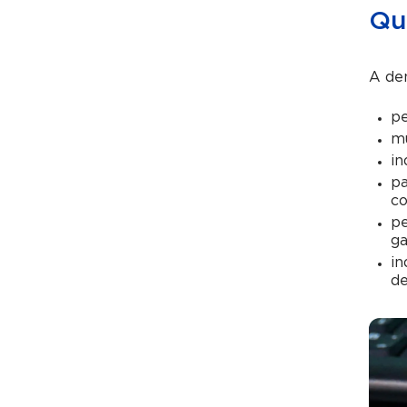
Qu
A de
pe
mu
in
pa
co
pe
ga
in
de