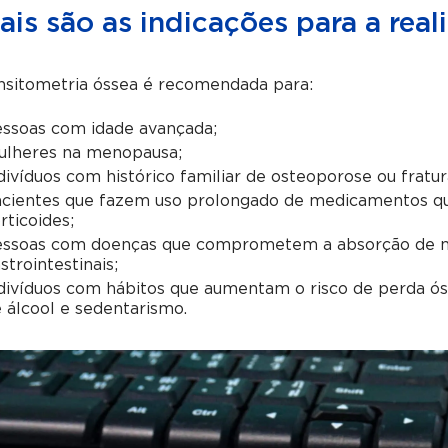
ais são as indicações para a rea
nsitometria óssea é recomendada para:
ssoas com idade avançada;
lheres na menopausa;
divíduos com histórico familiar de osteoporose ou fratur
cientes que fazem uso prolongado de medicamentos qu
rticoides;
ssoas com doenças que comprometem a absorção de n
strointestinais;
divíduos com hábitos que aumentam o risco de perda ó
 álcool e sedentarismo.