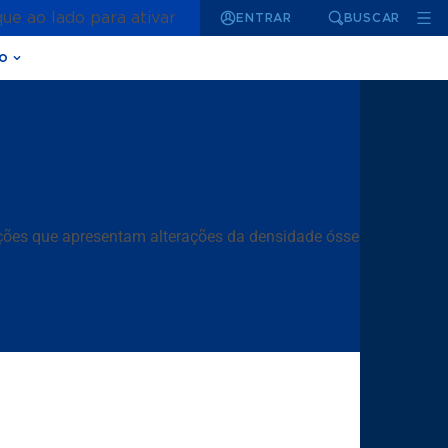
que ao lado para ativar
ENTRAR
BUSCAR
o
cções que apresentam alterações da densidade óssea.