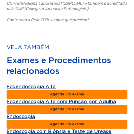
Clínica/Medicina Laboratorial (SBPC/ML) e também é acreditado
pelo CAP (College of American Pathologists).
Conte com a Rede D’Or sempre que precisar!
VEJA TAMBÉM
Exames e Procedimentos
relacionados
Ecoendoscopia Alta
Agende um exame
Ecoendoscopia Alta com Punção por Agulha
Agende um exame
Endoscopia
Agende um exame
Endoscopia com Biópsia e Teste de Urease