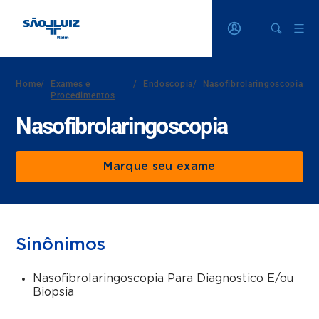
Home
/
Exames e
/
Endoscopia
/
Nasofibrolaringoscopia
Procedimentos
Nasofibrolaringoscopia
Marque seu exame
Sinônimos
Nasofibrolaringoscopia Para Diagnostico E/ou
Biopsia