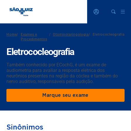
Home
/
Exames e
/
Otorrinolaringologia
/
Eletrococleografia
Procedimentos
Eletrococleografia
Também conhecido por ECochG, é um exame de
audiometria para avaliar a resposta elétrica dos
neurônios presentes na região da cóclea e também do
nervo auditivo, responsáveis pela audição.
Marque seu exame
Sinônimos