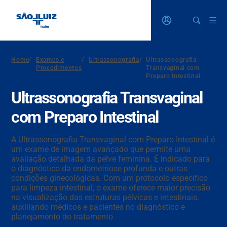
Home
/
Exames e
/
Ultrassonografia
/
Ultrassonografia
Procedimentos
Transvaginal com
Preparo Intestinal
Ultrassonografia Transvaginal
com Preparo Intestinal
A Ultrassonografia Transvaginal com Preparo Intestinal é
um exame de imagem avançado que permite uma
avaliação detalhada da pelve feminina. É indicado para
o diagnóstico da endometriose profunda e outras
condições ginecológicas. Com um protocolo específico
para limpeza intestinal, o exame oferece maior precisão
na visualização das estruturas pélvicas e intestinais,
auxiliando médicos e pacientes no diagnóstico e
planejamento do tratamento.