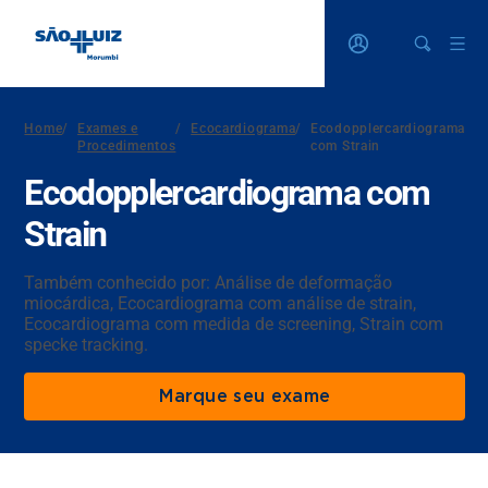
Home
/
Exames e
/
Ecocardiograma
/
Ecodopplercardiograma
Procedimentos
com Strain
Ecodopplercardiograma com
Strain
Também conhecido por: Análise de deformação
miocárdica, Ecocardiograma com análise de strain,
Ecocardiograma com medida de screening, Strain com
specke tracking.
Marque seu exame