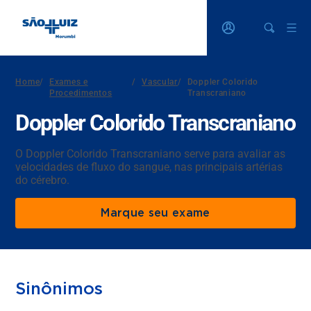
Home
/
Exames e
/
Vascular
/
Doppler Colorido
Procedimentos
Transcraniano
Doppler Colorido Transcraniano
O Doppler Colorido Transcraniano serve para avaliar as
velocidades de fluxo do sangue, nas principais artérias
do cérebro.
Marque seu exame
Sinônimos