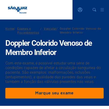
Home
/
Exames e
/
Vascular
/
Doppler Colorido Venoso de
Procedimentos
Membro Inferior
Doppler Colorido Venoso de
Membro Inferior
Com este exame, é possível estudar uma série de
condições capazes de afetar a circulação sanguínea do
paciente. São exemplos: malformações, oclusões
(entupimentos), a qualidade das paredes das veias e
também a função das válvulas presentes nas veias.
Marque seu exame