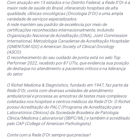
Com atuação em 13 estados e no Distrito Federal, a Rede D’Or é a
maior rede de saúde do Brasil, oferecendo hospitais de alta
qualidade, clínicas oncológicas (Oncologia D’Or) e uma ampla
variedade de serviços especializados.
A rede mantém seu padrão de excelência por meio de
certificações reconhecidas internacionalmente, incluindo
Organização Nacional de Acreditação (ONA), Joint Commission
International, Metodologia Canadense de Acreditação Hospitalar
(QMENTUM IQG) e American Society of Clinical Oncology
(ASCO).
O reconhecimento do seu cuidado de ponta está no selo Top
Performer 2022, recebido por 87 UTIs, que evidencia sua posição
de destaque no atendimento a pacientes críticos e na liderança
do setor.
O Richet Medicina & Diagnóstico, fundado em 1947, faz parte da
Rede D’Or, conta com diversas unidades de atendimento
ambulatorial e processa as amostras de testes mais complexos
coletadas nos hospitais e centros médicos da Rede D’Or. O Richet
possui Acreditação do PALC (Programa de Acreditação para
Laboratórios Clínicos) da Sociedade Brasileira de Patologia
Clínica/Medicina Laboratorial (SBPC/ML) e também é acreditado
pelo CAP (College of American Pathologists).
Conte com a Rede D’Or sempre que precisar!